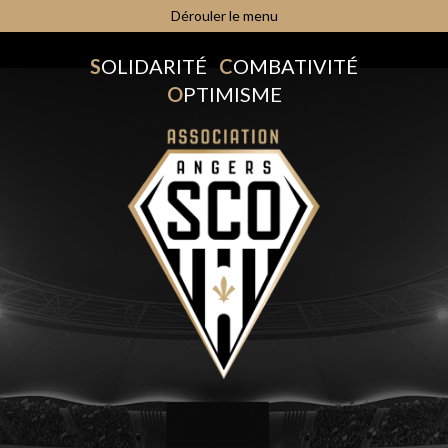
Dérouler le menu
S
OLIDARITÉ
C
OMBATIVITÉ
O
PTIMISME