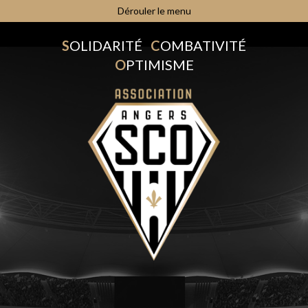
Dérouler le menu
S
OLIDARITÉ
C
OMBATIVITÉ
O
PTIMISME