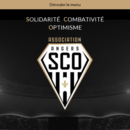
Dérouler le menu
S
OLIDARITÉ
C
OMBATIVITÉ
O
PTIMISME