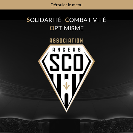
Dérouler le menu
S
OLIDARITÉ
C
OMBATIVITÉ
O
PTIMISME