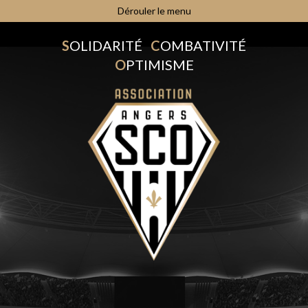
Dérouler le menu
S
OLIDARITÉ
C
OMBATIVITÉ
O
PTIMISME