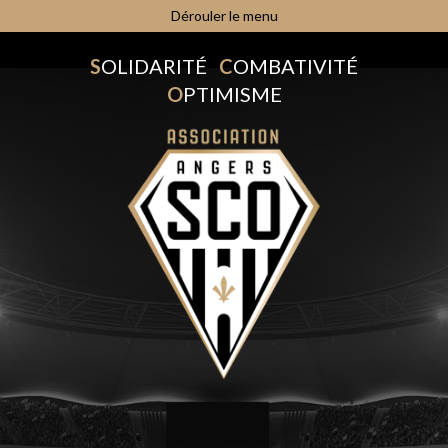
Dérouler le menu
S
OLIDARITÉ
C
OMBATIVITÉ
O
PTIMISME