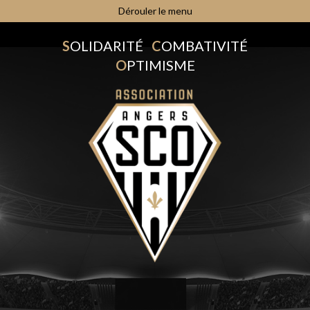
Dérouler le menu
S
OLIDARITÉ
C
OMBATIVITÉ
O
PTIMISME