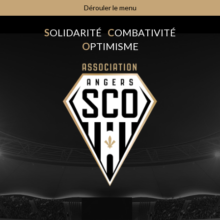
Dérouler le menu
S
OLIDARITÉ
C
OMBATIVITÉ
O
PTIMISME