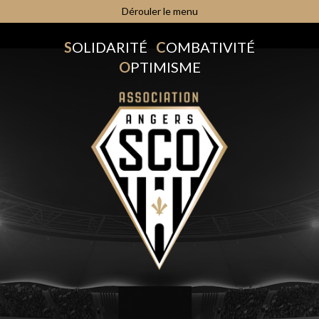
Dérouler le menu
S
OLIDARITÉ
C
OMBATIVITÉ
O
PTIMISME