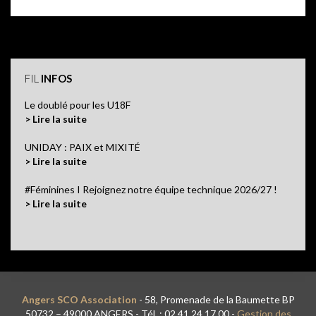
FIL
INFOS
Le doublé pour les U18F
> Lire la suite
UNIDAY : PAIX et MIXITÉ
> Lire la suite
#Féminines I Rejoignez notre équipe technique 2026/27 !
> Lire la suite
Angers SCO Association
- 58, Promenade de la Baumette BP
50732 – 49000 ANGERS - Tél. : 02 41 24 17 00 -
Gestion des