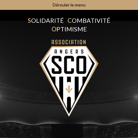
Dérouler le menu
S
OLIDARITÉ
C
OMBATIVITÉ
O
PTIMISME