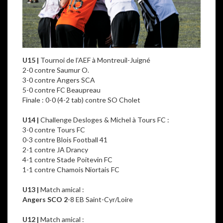
U15
|
Tournoi de l’AEF à Montreuil-Juigné
2-0 contre Saumur O.
3-0 contre Angers SCA
5-0 contre FC Beaupreau
Finale : 0-0 (4-2 tab) contre SO Cholet
–
U14 |
Challenge Desloges & Michel à Tours FC :
3-0 contre Tours FC
0-3 contre Blois Football 41
2-1 contre JA Drancy
4-1 contre Stade Poitevin FC
1-1 contre Chamois Niortais FC
–
U13 |
Match amical :
Angers SCO 2
-8 EB Saint-Cyr/Loire
–
U12
|
Match amical :