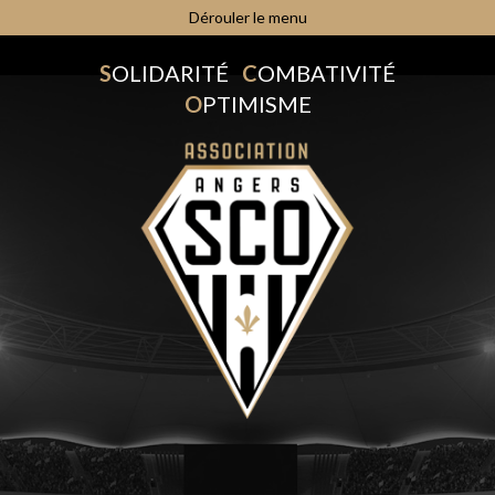
Dérouler le menu
S
OLIDARITÉ
C
OMBATIVITÉ
O
PTIMISME