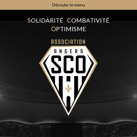
Dérouler le menu
S
OLIDARITÉ
C
OMBATIVITÉ
O
PTIMISME