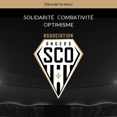
Dérouler le menu
S
OLIDARITÉ
C
OMBATIVITÉ
O
PTIMISME