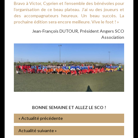
Bravo à Victor, Cyprien et l’ensemble des bénévoles pour
l’organisation de ce beau plateau. J’ai vu des joueurs et
des accompagnateurs heureux. Un beau succès. La
prochaine édition sera encore meilleure. Vive le foot ! »
Jean-François DUTOUR, Président Angers SCO
Association
BONNE SEMAINE ET ALLEZ LE SCO !
« Actualité précédente
Actualité suivante »