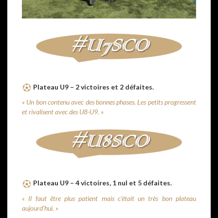
Plateau U9 – 2 victoires et 2 défaites.
« Un bon contenu avec des bonnes phases. Les petits progressent
et rivalisent avec des U8-U9. »
Plateau U9 – 4 victoires, 1 nul et 5 défaites.
« Il faut être plus patient mais c’était un très bon plateau
aujourd’hui. »