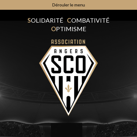
Dérouler le menu
S
OLIDARITÉ
C
OMBATIVITÉ
O
PTIMISME