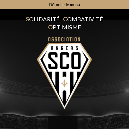
Dérouler le menu
S
OLIDARITÉ
C
OMBATIVITÉ
O
PTIMISME