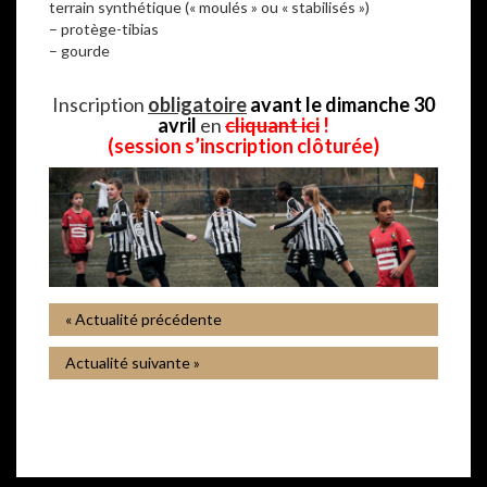
terrain synthétique (« moulés » ou « stabilisés »)
– protège-tibias
– gourde
–
Inscription
obligatoire
avant le dimanche 30
avril
en
cliquant ici
!
(session s’inscription clôturée)
« Actualité précédente
Actualité suivante »