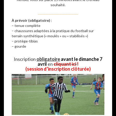
souhaité.
__________________________
À prévoir (obligatoire)
:
– tenue complète
– chaussures adaptées à la pratique du football sur
terrain synthétique (« moulés » ou « stabilisés »)
– protège-tibias
– gourde
–
Inscription
obligatoire
avant le dimanche 7
avril
en
cliquant ici !
(session d’inscription clôturée)