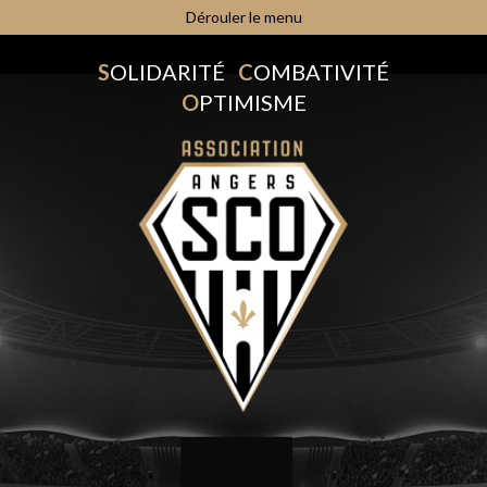
Dérouler le menu
S
OLIDARITÉ
C
OMBATIVITÉ
O
PTIMISME