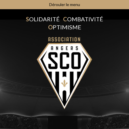
Dérouler le menu
S
OLIDARITÉ
C
OMBATIVITÉ
O
PTIMISME