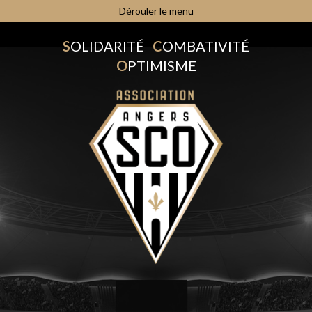
Dérouler le menu
S
OLIDARITÉ
C
OMBATIVITÉ
O
PTIMISME