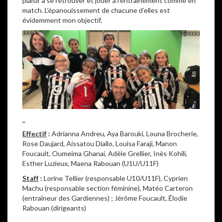
plaisir à se retrouver et jouer à l’entrainement comme en
match. L’épanouissement de chacune d’elles est
évidemment mon objectif.
_
Effectif
:
Adrianna Andreu, Aya Barouki, Louna Brocherie,
Rose Daujard, Aissatou Diallo, Louisa Faraji, Manon
Foucault, Oumeima Ghanai, Adèle Grellier, Inès Kohili,
Esther Luzieux, Maena Rabouan (U1U/U11F)
Staff
:
Lorine Tellier (responsable U10/U11F), Cyprien
Machu (responsable section féminine), Matéo Carteron
(entraîneur des Gardiennes) ; Jérôme Foucault, Élodie
Rabouan (dirigeants)