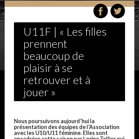
U11F | « Les filles
prennent
beaucoup de
plaisir à se
retrouver et à
jouer »
–
Nous poursuivons aujourd’hui la
présentation des équipes de l’Association
avec les U10/U11 féminine. Elles sont
encadrées cette saison par Lorine Tellier qui