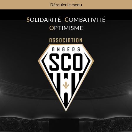
Dérouler le menu
S
OLIDARITÉ
C
OMBATIVITÉ
O
PTIMISME