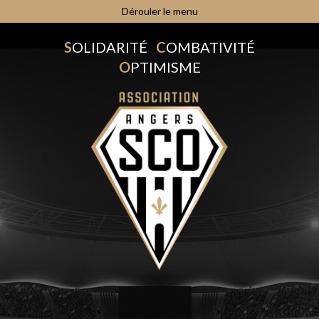
Dérouler le menu
S
OLIDARITÉ
C
OMBATIVITÉ
O
PTIMISME