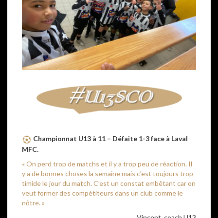
Championnat U13 à 11 – Défaite 1-3 face à Laval
MFC.
« On perd trop de matchs et il y a trop peu de réaction. Il
y a de bonnes choses la semaine mais c’est toujours trop
timide le jour du match. C’est un constat embêtant car on
veut former des compétiteurs dans un club comme le
nôtre. »
Vincent, coach U13