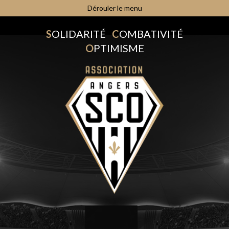
Dérouler le menu
S
OLIDARITÉ
C
OMBATIVITÉ
O
PTIMISME