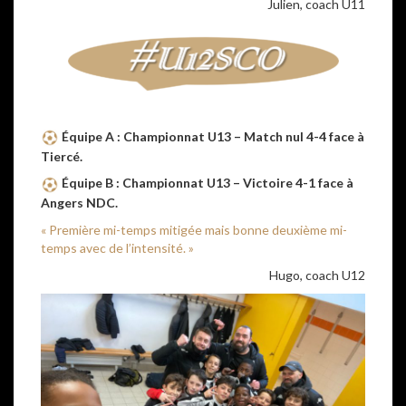
Julien, coach U11
Équipe A : Championnat U13 – Match nul 4-4 face à
Tiercé.
Équipe B :
Championnat U13 – Victoire 4-1 face à
Angers NDC.
« Première mi-temps mitigée mais bonne deuxième mi-
temps avec de l’intensité. »
Hugo, coach U12