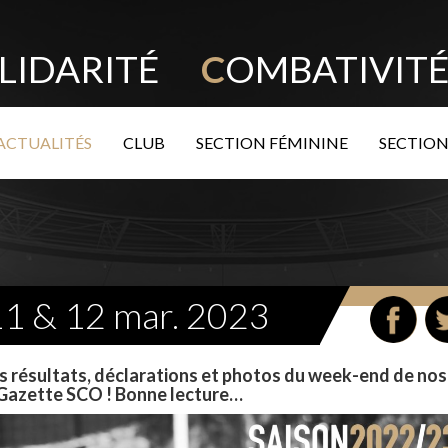
LIDARITÉ
C
OMBATIVI
ACTUALITÉS
CLUB
SECTION FÉMININE
SECTION
11 & 12 mar. 2023
s résultats, déclarations et photos du week-end de nos
a Gazette SCO ! Bonne lecture…