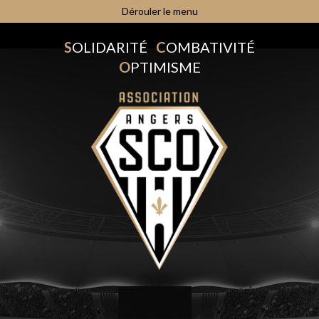
Dérouler le menu
S
OLIDARITÉ
C
OMBATIVITÉ
O
PTIMISME