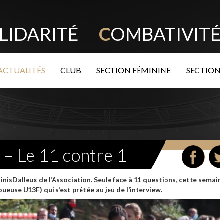
LIDARITÉ
C
OMBATIVI
ACTUALITÉS
CLUB
SECTION FÉMININE
SECTION
 – Le 11 contre 1
nisDalleux de l’Association. Seule face à 11 questions, cette semai
euse U13F) qui s’est prêtée au jeu de l’interview.