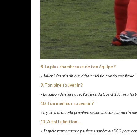
8. La plus chambreuse de ton équipe ?
« Joker ! On m’a dit que c’était moi
(le coach confirme)
9. Ton pire souvenir ?
« La saison dernière avec l’arrivée du Covid-19. Tous les to
10. Ton meilleur souvenir ?
« Il y en a deux. Ma première saison au club car on n’a p
11. A toi la finition…
« J’espère rester encore plusieurs années au SCO pour cont