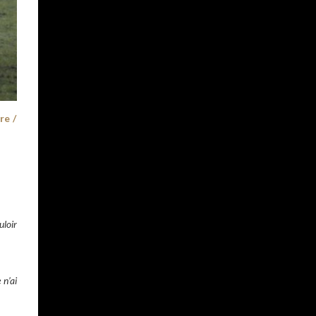
re /
uloir
 n’ai