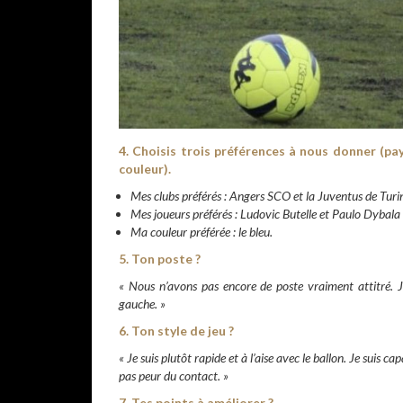
4. Choisis trois préférences à nous donner (pays
couleur).
Mes clubs préférés : Angers SCO et la Juventus de Turi
Mes joueurs préférés : Ludovic Butelle et Paulo Dybala
Ma couleur préférée : le bleu.
5. Ton poste ?
« Nous n’avons pas encore de poste vraiment attitré. J
gauche. »
6. Ton style de jeu ?
« Je suis plutôt rapide et à l’aise avec le ballon. Je suis 
pas peur du contact. »
7. Tes points à améliorer ?