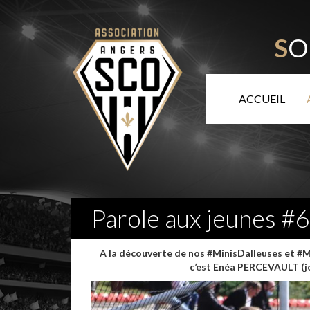
S
O
ACCUEIL
Parole aux jeunes #6
A la découverte de nos #MinisDalleuses et #Mi
c’est Enéa PERCEVAULT (jou