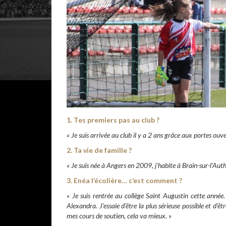
1. Tes premiers pas au club ?
« Je suis arrivée au club il y a 2 ans grâce aux portes ouv
2. Ta vie de famille ?
« Je suis née à Angers en 2009, j’habite à Brain-sur-l’Au
3. Enéa l’écolière… c’est comment ?
« Je suis rentrée au collège Saint Augustin cette année. 
Alexandra. J’essaie d’être la plus sérieuse possible et d’
mes cours de soutien, cela va mieux. »