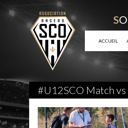
S
O
ACCUEIL
#U12SCO Match vs P