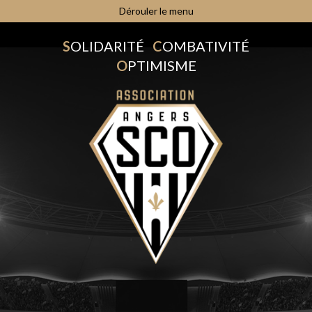
Dérouler le menu
S
OLIDARITÉ
C
OMBATIVITÉ
O
PTIMISME