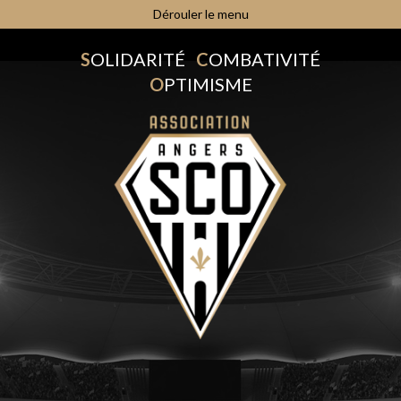
Dérouler le menu
S
OLIDARITÉ
C
OMBATIVITÉ
O
PTIMISME