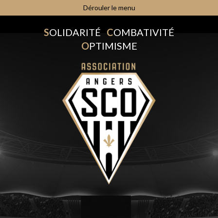
Dérouler le menu
S
OLIDARITÉ
C
OMBATIVITÉ
O
PTIMISME