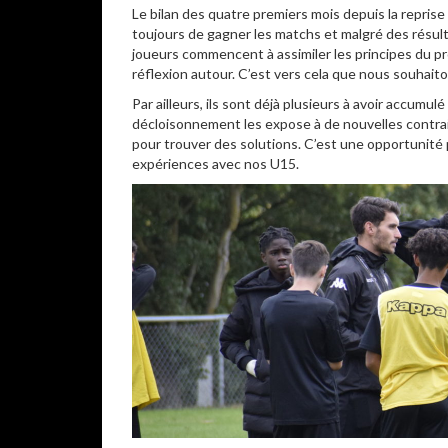
Le bilan des quatre premiers mois depuis la repris
toujours de gagner les matchs et malgré des résulta
joueurs commencent à assimiler les principes du p
réflexion autour. C’est vers cela que nous souhaito
Par ailleurs, ils sont déjà plusieurs à avoir accumu
décloisonnement les expose à de nouvelles contrain
pour trouver des solutions. C’est une opportunité 
expériences avec nos U15.