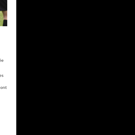
ée
es
sont