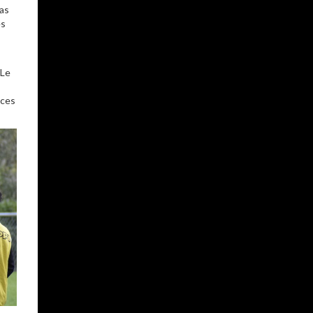
pas
es
 Le
 ces