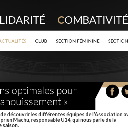
LIDARITÉ
C
OMBATIVI
ACTUALITÉS
CLUB
SECTION FÉMININE
SECTION
ons optimales pour
épanouissement »
e découvrir les différentes équipes de l’Association a
prien Machu, responsable U14, qui nous parle de la
e saison.