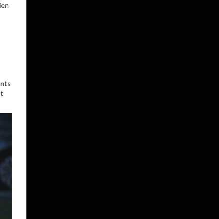
ien
ents
et