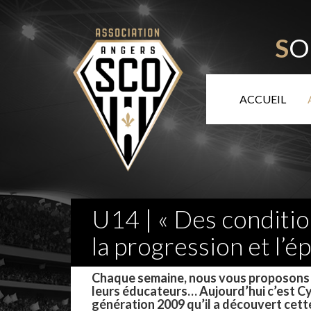
S
O
ACCUEIL
U14 | « Des conditi
la progression et l’
–
Chaque semaine, nous vous proposons d
leurs éducateurs… Aujourd’hui c’est Cy
génération 2009 qu’il a découvert cett