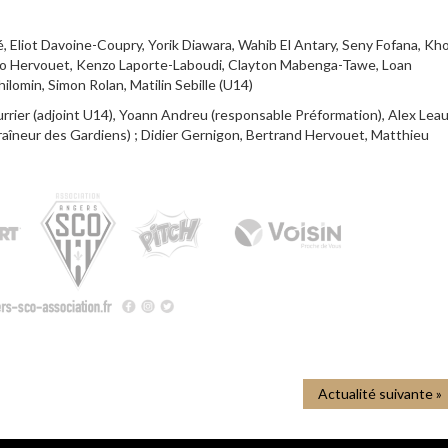
ré, Eliot Davoine-Coupry, Yorik Diawara, Wahib El Antary, Seny Fofana, Kh
co Hervouet, Kenzo Laporte-Laboudi, Clayton Mabenga-Tawe, Loan
ilomin, Simon Rolan, Matilin Sebille (U14)
rier (adjoint U14), Yoann Andreu (responsable Préformation), Alex Lea
aîneur des Gardiens) ; Didier Gernigon, Bertrand Hervouet, Matthieu
Actualité suivante »