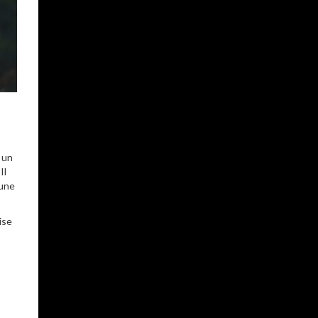
 un
Il
 une
ise