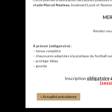
stade Marcel Nauleau
, boulevard Lucie et Raymo
–
MER
Rendez-vous 
À prévoir (obligatoire)
:
– tenue complète
– chaussures adaptées à la pratique du football sur 
– protège-tibias
– gourde
–
Inscription
obligatoire
(sessi
« Actualité précédente