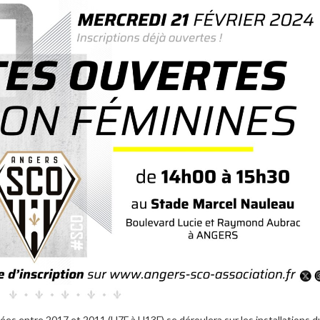
es entre 2017 et 2011 (U7F à U13F) se déroulera sur les installations d