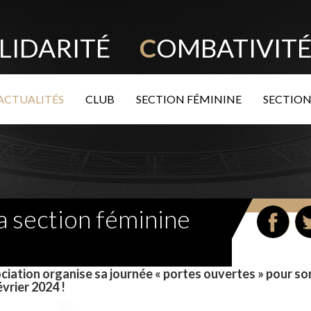
LIDARITÉ
C
OMBATIVI
ACTUALITÉS
CLUB
SECTION FÉMININE
SECTION
a section féminine
iation organise sa journée « portes ouvertes » pour so
évrier 2024 !