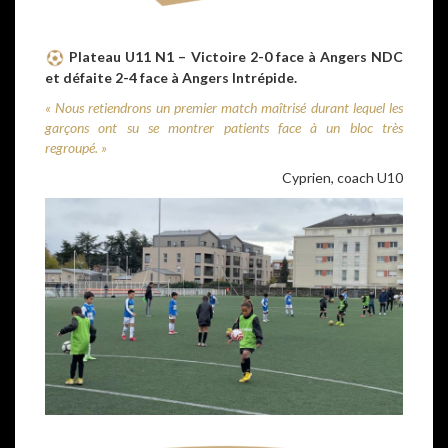
Plateau U11 N1 – Victoire 2-0 face à Angers NDC
et défaite 2-4 face à Angers Intrépide.
« Nous retiendrons un premier match maîtrisé durant lequel les
garçons ont su se montrer patients face à un bloc très
regroupé. »
Cyprien, coach U10