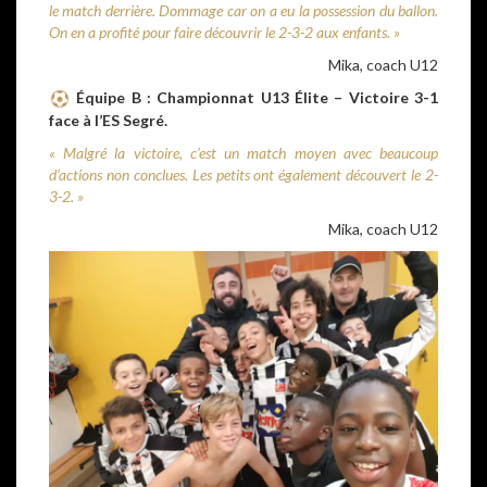
le match derrière. Dommage car on a eu la possession du ballon.
On en a profité pour faire découvrir le 2-3-2 aux enfants. »
Mika, coach U12
Équipe B :
Championnat U13 Élite – Victoire 3-1
face à l’ES Segré.
« Malgré la victoire, c’est un match moyen avec beaucoup
d’actions non conclues. Les petits ont également découvert le 2-
3-2. »
Mika, coach U12