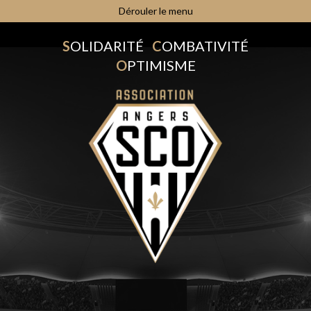
Dérouler le menu
S
OLIDARITÉ
C
OMBATIVITÉ
O
PTIMISME