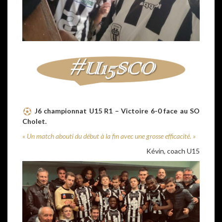
J6 championnat U15 R1 – Victoire 6-0 face au SO
Cholet.
« Un match abouti du début à la fin avec une grosse efficacité. »
Kévin, coach U15